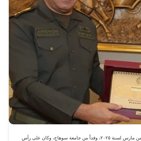
إستقبلت الأكاديمية العسكرية المصرية اليوم الخامس من مارس لسنة ٢٠٢٥، وفداً من جامعة سوهاج، وكان على رأس