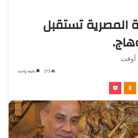
ة المصرية تستقبل
هاج.
 أوفت
212
دقيقة واحدة
VKontak
Odnoklassniki
بوكيت