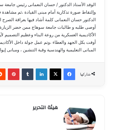
الوفد الأستاذ الدكتور / حسان النعمانى رئيس جامعة س
وإلتقاط صورة تذكارية أمام مبنى القيادة ،ثم مشاهدة ف
الدكتور حسان النعمانى كلمة أشاد فيها بعراقة الصرح
أوصى طلبه و طالبات جامعة سوهاج ممن حضر الزيارة للأ
الأكاديمية العسكرية من روعة البناء وعظيم التصميم لأ
أوفت بكل الجهد والعطاء ،وتم عمل جولة داخل الأكاديمية
المبانى التعليمية والهندسية وقبة التنشين ، ومبانى إيو
فيسبوك
X
لينكدإن
‏Tumblr
بينتيريست
شاركها
هيئة التحرير