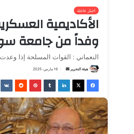
اخبار عاجلة
الأكاديمية العسكري
وفداً من جامعة سو
النعماني : القوات المسلحة إذا وعدت
هيئة التحرير
أ
16 مارس، 2025
ر
فيسبوك
X
لينكدإن
‏Tumblr
بينتيريست
‏Reddit
‏te
س
ل
ب
ر
ي
د
ا
إ