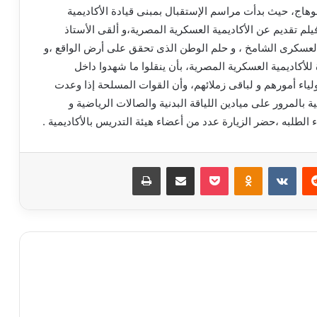
وهاج، حيث بدأت مراسم الإستقبال بمبنى قيادة الأكاديمية
يلم تقديم عن الأكاديمية العسكرية المصرية،و ألقى الأستاذ
 العسكرى الشامخ ، و حلم الوطن الذى تحقق على أرض الواقع ،و
كاديمية العسكرية المصرية، بأن ينقلوا ما شهدوا داخل
ولياء أمورهم و لباقى زملائهم، وأن القوات المسلحة إذا وعدت
 بالمرور على ميادين اللياقة البدنية والصالات الرياضية و
اء الطلبه ،حضر الزيارة عدد من أعضاء هيئة التدريس بالأكاديمية .
‏Reddit
‏VKontakte
Odnoklassniki
بوكيت
مشاركة عبر البريد
طباعة