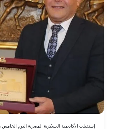
ل
ك
ت
ر
و
ن
ي
ا